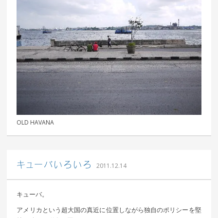
OLD HAVANA
｜ 更新日：
込山 敏郎
2015年1月23日
キューバいろいろ
2011.12.14
キューバ。
アメリカという超大国の真近に位置しながら独自のポリシーを堅