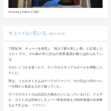
Gracias y Adios CUBA
｜ 更新日：
込山 敏郎
2015年1月23日
キューバいろいろ
2011.12.10
15世紀末、キューバを発見し「地上で最も美しい島」と記述した
コロンブス。その島の中に沢山の世界遺産が散りばめられてい
る。
そのいくつかを巡ったり、ゲバラのメモリアルホールを拝観した
りした。
実は、うちのカミさんはゲバラのファンで、その日は☆印のベレ
ーを朝から気合を入れて被っていた。
ゲバラやカストロは伝説の人物みたいになっているけど、フェデ
ル・カストロは存命だしキューバ革命自体も1960年前後の出来事
なんですよね。（つづく）