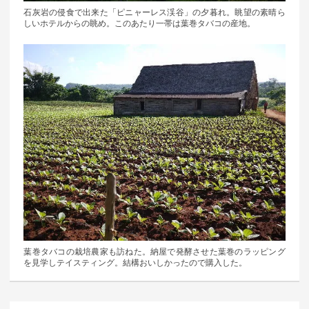
石灰岩の侵食で出来た「ピニャーレス渓谷」の夕暮れ。眺望の素晴ら
しいホテルからの眺め。このあたり一帯は葉巻タバコの産地。
葉巻タバコの栽培農家も訪ねた。納屋で発酵させた葉巻のラッピング
を見学しテイスティング。結構おいしかったので購入した。