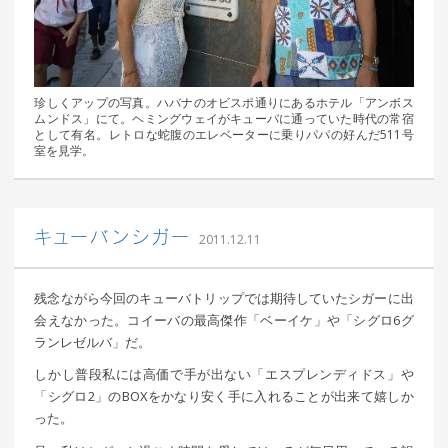
珍しくアップの写真。ハバナのオビスポ通りにあるホテル「アンボス
ムンドス」にて。ヘミングウェイがキューバに通っていた時代の常宿
として有名。レトロな蛇腹のエレベーターに乗りパパの好んだ511号
室を見学。
｜ 更新日：
込山 敏郎
2015年1月23日
キューバンシガー
2011.12.11
残念ながら今回のキューバトリップでは期待していたシガーに出
会えなかった。コイーバの最高傑作「ベーイケ」や「シグロ6グ
ランレゼルバ」だ。
しかし普段私には高価で手が出ない「エスプレンディドス」や
「シグロ2」のBOXをかなり安く手に入れることが出来て嬉しか
った。