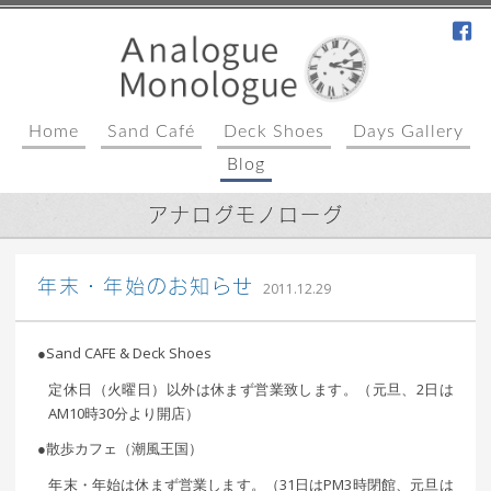
fa
Home
Sand Café
Deck Shoes
Days Gallery
Blog
アナログモノローグ
｜ 更新日：
込山 敏郎
2015年1月
年末・年始のお知らせ
2011.12.29
23日
●Sand CAFE & Deck Shoes
定休日（火曜日）以外は休まず営業致します。（元旦、2日は
AM10時30分より開店）
●散歩カフェ（潮風王国）
年末・年始は休まず営業します。（31日はPM3時閉館、元旦は