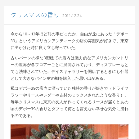
｜ 更新日：
込山 敏郎
2015年1月23日
クリスマスの香り
2011.12.24
今から10～13年ほど前の事だったか、自由が丘にあった「デポー
39」というアメリカンアンティークの店の雰囲気が好きで、東京
に出かけた時に良く立ち寄っていた。
古いバーンの様な3階建ての店内は魅力的なアメリカンカントリ
ーの世界が各フロアーごとに展開されており、ディスプレーもと
ても洗練されていた。デイズギャラリーを開店するときにも什器
として大きなパイン材の棚を購入した思い出がある。
私はデポー39の店内に漂っていた独特の香りが好きで（ドライフ
ラワーやリースやシダーや古材のミックスされたような香り）、
毎年クリスマスに東京の友人が作ってくれるリースが届くとあの
頃のデポー39の香りとダブって何とも言えない幸せな気分に浸れ
るのである。