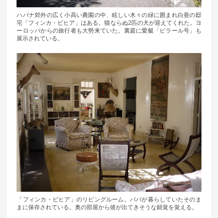
ハバナ郊外の広く小高い農園の中、眩しい木々の緑に囲まれ白亜の邸
宅「フィンカ・ビヒア」はある。猫ならぬ2匹の犬が迎えてくれた。ヨ
ーロッパからの旅行者も大勢来ていた。裏庭に愛艇「ピラール号」も
展示されている。
「フィンカ・ビヒア」のリビングルーム。パパが暮らしていたそのま
まに保存されている。奥の部屋から彼が出てきそうな錯覚を覚える。