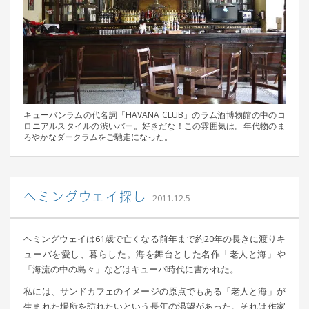
キューバンラムの代名詞「HAVANA CLUB」のラム酒博物館の中のコ
ロニアルスタイルの渋いバー。好きだな！この雰囲気は。年代物のま
ろやかなダークラムをご馳走になった。
｜ 更新日：
込山 敏郎
2015年1月23日
ヘミングウェイ探し
2011.12.5
ヘミングウェイは61歳で亡くなる前年まで約20年の長きに渡りキ
ューバを愛し、暮らした。海を舞台とした名作「老人と海」や
「海流の中の島々」などはキューバ時代に書かれた。
私には、サンドカフェのイメージの原点でもある「老人と海」が
生まれた場所を訪れたいという長年の渇望があった。それは作家