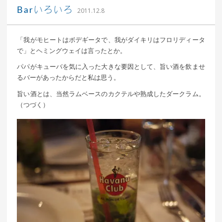
｜ 更新日：
込山 敏郎
2015年1月23日
Barいろいろ
2011.12.8
「我がモヒートはボデギータで、我がダイキリはフロリディータ
で」とヘミングウェイは言ったとか。
パパがキューバを気に入った大きな要因として、旨い酒を飲ませ
るバーがあったからだと私は思う。
旨い酒とは、当然ラムベースのカクテルや熟成したダークラム。
（つづく）