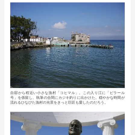
自邸から程近い小さな漁村「コヒマル」。この入り江に「ピラール
号」を係留し、執筆の合間にカジキ釣りに出かけた。穏やかな時間が
流れるひなびた漁村の光景をきっと巨匠も愛したのだろう。