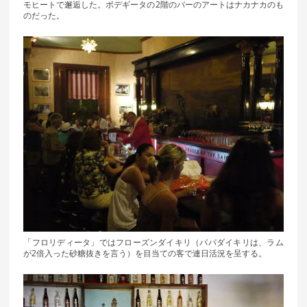
モヒートで邂逅した。ボデギータの2階のバーのアートはナカナカのも
のだった。
「フロリディータ」ではフローズンダイキリ（パパダイキリは、ラム
が2倍入った砂糖抜きを言う）を目当ての客で連日活況を呈する。