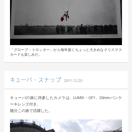
「グローブ・トロッター」から毎年届くちょっと大きめなクリスマス
カードも楽しみだ。
｜ 更新日：
込山 敏郎
2015年1月23日
キューバ・スナップ
2011.12.20
キューバの旅に持参したカメラは、LUMIX・GF1、20mmパンケ
ーキレンズ付き。
随分この旅で活躍した。