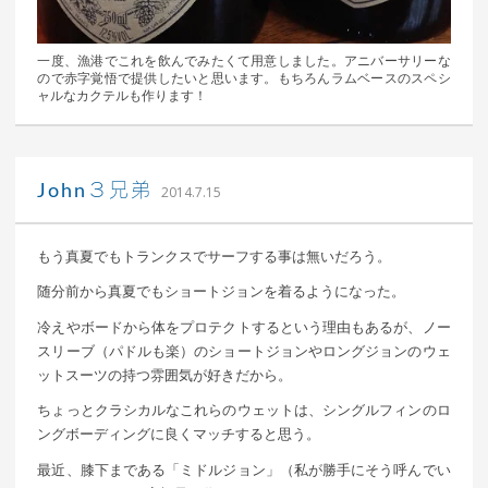
一度、漁港でこれを飲んでみたくて用意しました。アニバーサリーな
ので赤字覚悟で提供したいと思います。もちろんラムベースのスペシ
ャルなカクテルも作ります！
｜ 更新日：
込山 敏郎
2015年1月23日
John３兄弟
2014.7.15
もう真夏でもトランクスでサーフする事は無いだろう。
随分前から真夏でもショートジョンを着るようになった。
冷えやボードから体をプロテクトするという理由もあるが、ノー
スリーブ（パドルも楽）のショートジョンやロングジョンのウェ
ットスーツの持つ雰囲気が好きだから。
ちょっとクラシカルなこれらのウェットは、シングルフィンのロ
ングボーディングに良くマッチすると思う。
最近、膝下まである「ミドルジョン」（私が勝手にそう呼んでい