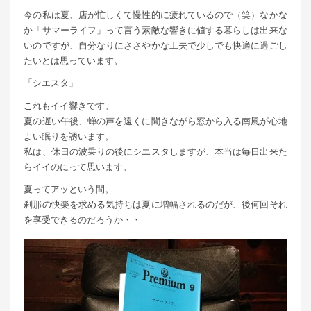
今の私は夏、店が忙しくて慢性的に疲れているので（笑）なかな
か「サマーライフ」って言う素敵な響きに値する暮らしは出来な
いのですが、自分なりにささやかな工夫で少しでも快適に過ごし
たいとは思っています。
「シエスタ」
これもイイ響きです。
夏の遅い午後、蝉の声を遠くに聞きながら窓から入る南風が心地
よい眠りを誘います。
私は、休日の波乗りの後にシエスタしますが、本当は毎日出来た
らイイのにって思います。
夏ってアッという間。
刹那の快楽を求める気持ちは夏に増幅されるのだが、後何回それ
を享受できるのだろうか・・