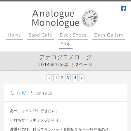
fa
Home
Sand Café
Deck Shoes
Days Gallery
Blog
アナログモノローグ
2014年の記事
2ページ
«
1
2
3
4
»
｜ 更新日：
込山 敏郎
2015年1月23日
ＣＡＭＰ
2014.8.26
あー、キャンプに行きたい。
それもサーフキャンプがイイ。
波乗りの後、砂浜でサンセットを眺めながら一杯やるのさ。