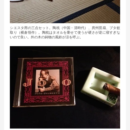
シエスタ用の三点セット。陶枕（中国・清時代）、房州団扇、ブタ蚊
取り（横倉悟作）。陶枕はタオルを乗せて使うが硬さが逆に寝すぎな
いので良い。外の木の鋳物の風鈴が涼を呼ぶ。