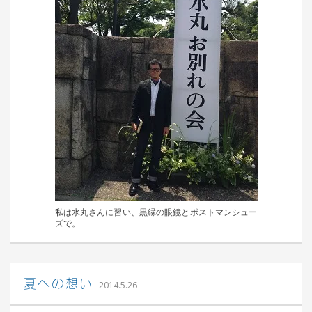
私は水丸さんに習い、黒縁の眼鏡とポストマンシュー
ズで。
｜ 更新日：
込山 敏郎
2015年1月23日
夏への想い
2014.5.26