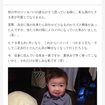
世の中のジジ＆ババの誰もがそう思っている様に、私も孫のヒナ
タ君が可愛くてなりません。
実際、自分に孫が出来たら自分がどうなるのかスゴク興味があっ
たんですが、当たり前の様にメロメロになっていた私がいました
（笑）。
ヒナタ君も8ヶ月になり、これからハイハイ・つかまり立ち・そ
して二足歩行とだんだん目が離せなくなって行くだろうな。
今、佐倉に住んでいる長女一家ですが、夏休みで早く帰ってこな
いかと、それだけが楽しみな私です（笑）。