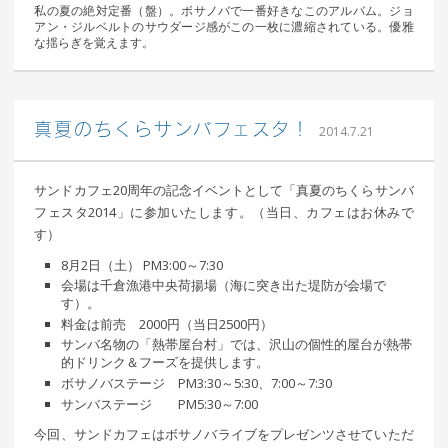
私の夏の絶対定番（盤）。ボサノバで一番好きなこのアルバム。ジョ
アン・ジルベルトのサウダージ感がこの一枚に濃縮されている。優雅
な揺らぎを覚えます。
｜ 更新
込山 敏郎
真夏のちくらサンバフェスタ！
2014.7.21
日：
2015
年1月23日
サンドカフェ20周年の記念イベントとして「真夏のちくらサンバ
フェスタ2014」に参加いたします。（当日、カフェはお休みで
す）
8月2日（土） PM3:00～7:30
会場は千倉漁港中央荷揚場（海に突き出た堤防が会場で
す）。
料金は前売 2000円（当日2500円）
サンバ名物の「熱帯屋台村」では、沢山の個性的屋台が熱帯
的ドリンク＆フーズを提供します。
ボサノバステージ PM3:30～5:30、7:00～7:30
サンバステージ PM5:30～7:00
今回、サンドカフェはボサノバライブをプレゼンツさせていただ