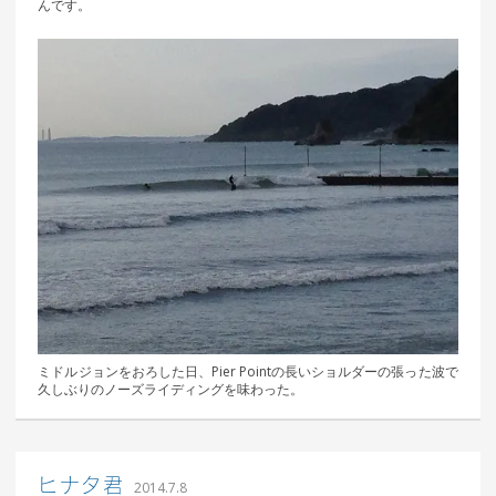
んです。
ミドルジョンをおろした日、Pier Pointの長いショルダーの張った波で
久しぶりのノーズライディングを味わった。
｜ 更新日：
込山 敏郎
2015年1月23日
ヒナタ君
2014.7.8