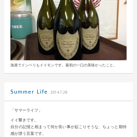
漁港でドンペリもイイモンです。最初の一口の美味かったこと。
｜ 更新日：
込山 敏郎
2015年1月23日
Summer Life
2014.7.28
「サマーライフ」
イイ響きです。
自分の記憶と相まって何か良い事が起こりそうな、ちょっと期待
感が漂う言葉です。