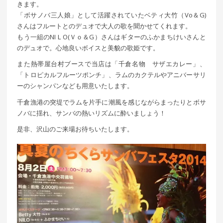
きます。
「ボサノバ三人娘」として活躍されていたベティ大竹（Vo＆G)
さんはフルートとのデュオで大人の歌を聞かせてくれます。
もう一組のNIＬO(Ｖｏ＆G）さんはギターのふかまちけいさんと
のデュオで。心地良いボイスと美貌の歌姫です。
また熱帯屋台村ブースで当店は「千倉名物 サザエカレー」、
「トロピカルフルーツポンチ」、ラムのカクテルやアニバーサリ
ーのシャンパンなども用意いたします。
千倉漁港の突堤でラムを片手に潮風を感じながらまったりとボサ
ノバに揺れ、サンバの熱いリズムに酔いましょう！
是非、沢山のご来場お待ちいたします。