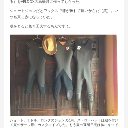
る）をVELDOXの高橋君に作ってもらった。
ショートジョンだとワックスで膝が擦れて痛いからだ（笑）。い
つも真っ赤になっていた。
歳をとると色々工夫するもんですよ。
ショート、ミドル、ロングのジョン3兄弟。ストローハットは紐を付け
て夏のサーフ用にカスタマイズした。もう夏の直射日光は体にキツイ