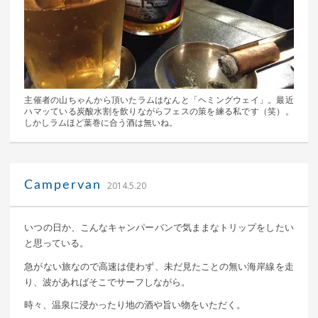
主催者の山ちゃんから頂いたラムはなんと「ヘミングウェイ」。最近
ハマッている炭酸水割を飲りながらフェスの策を練る私です（笑）。
しかしラムほど葉巻に合う酒は無いね。
｜ 更新日：
込山 敏郎
2015年1月23日
Campervan
2014.5.20
いつの日か、こんなキャンパーバンで気ままなトリップをしたい
と思っている。
急がない旅なので高速は使わず、未だ見たことの無い海岸線を走
り、波があればそこでサーフしながら。
時々、温泉に浸かったり地の酒や旨い物をいただく。