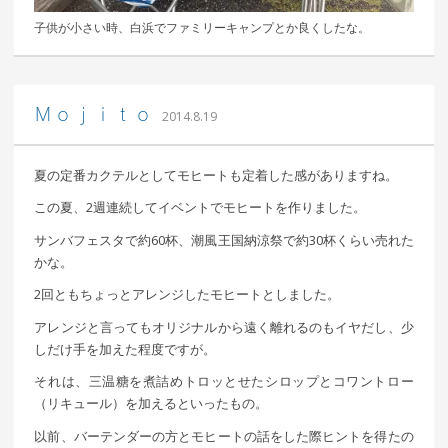
子供が小さい時、白浜でファミリーキャンプとか良くしたな。
｜ 更新日：
込山 敏郎
2015年1月23日
Ｍｏｊｉｔｏ
2014.8.19
夏の定番カクテルとしてモヒートも定着した感がありますね。
この夏、2週連続してイベントでモヒートを作りました。
サンバフェスタで約60杯、潮風王国納涼祭で約30杯くらい売れた
かな。
2回ともちょっとアレンジしたモヒートとしました。
アレンジと言ってもオリジナルから遠く離れるのもイヤだし、少
しだけ手を加えた程度ですが。
それは、三温糖を煮詰めトロッとせたシロップとコワントロー
（リキュール）を加えるといったもの。
以前、バーテンダーの方とモヒートの話をした際ヒントを得たの