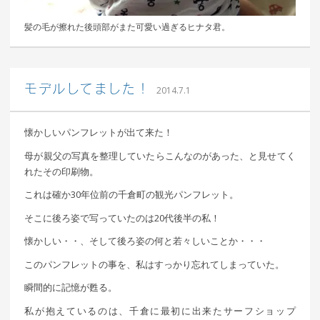
髪の毛が擦れた後頭部がまた可愛い過ぎるヒナタ君。
｜ 更新日：
込山 敏郎
2015年1月23日
モデルしてました！
2014.7.1
懐かしいパンフレットが出て来た！
母が親父の写真を整理していたらこんなのがあった、と見せてく
れたその印刷物。
これは確か30年位前の千倉町の観光パンフレット。
そこに後ろ姿で写っていたのは20代後半の私！
懐かしい・・、そして後ろ姿の何と若々しいことか・・・
このパンフレットの事を、私はすっかり忘れてしまっていた。
瞬間的に記憶が甦る。
私が抱えているのは、千倉に最初に出来たサーフショップ