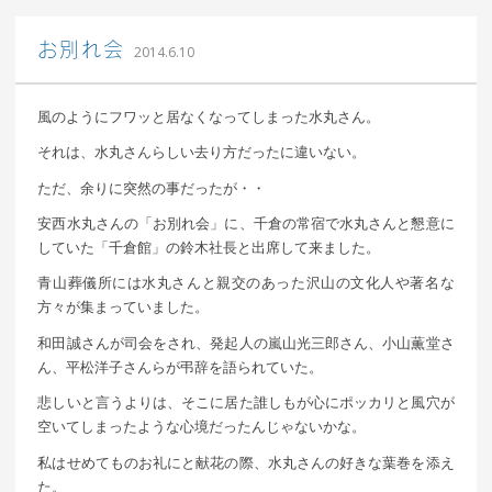
｜ 更新日：
込山 敏郎
2015年1月23日
お別れ会
2014.6.10
風のようにフワッと居なくなってしまった水丸さん。
それは、水丸さんらしい去り方だったに違いない。
ただ、余りに突然の事だったが・・
安西水丸さんの「お別れ会」に、千倉の常宿で水丸さんと懇意に
していた「千倉館」の鈴木社長と出席して来ました。
青山葬儀所には水丸さんと親交のあった沢山の文化人や著名な
方々が集まっていました。
和田誠さんが司会をされ、発起人の嵐山光三郎さん、小山薫堂さ
ん、平松洋子さんらが弔辞を語られていた。
悲しいと言うよりは、そこに居た誰しもが心にポッカリと風穴が
空いてしまったような心境だったんじゃないかな。
私はせめてものお礼にと献花の際、水丸さんの好きな葉巻を添え
た。