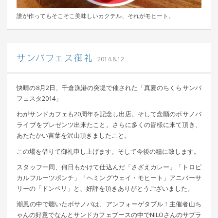
誰が作ってもそこそこ美味しいカクテル、それがモヒート。
｜ 更新日：
込山 敏郎
2015年1月23日
サンバフェス御礼
2014.8.12
快晴の8月2日、千倉漁港の突堤で催された「真夏のちくらサンバ
フェスタ2014」
わがサンドカフェも20周年を記念し出店。そして念願のボサノバ
ライブをプレゼンツ出来たこと。さらに多くの皆様に来て頂き、
あたたかい言葉を沢山頂きましたこと。
この場を借りて御礼申し上げます。そして今後の糧に致します。
スタッフ一同、何日もかけて仕込んだ「さざえカレー」「トロピ
カルフルーツポンチ」「ヘミングウェイ・モヒート」アニバーサ
リーの「ドンペリ」と、好評を頂きありがとうございました。
潮風の中で聴いたボサノバは、アンフォーゲタブル！主催者山ち
ゃんの好意でなんとサンドカフェブースの中でNILOさんのサプラ