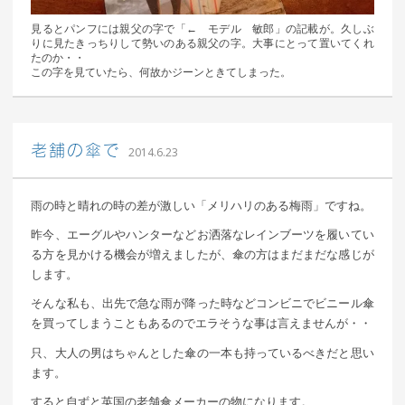
見るとパンフには親父の字で「← モデル 敏郎」の記載が。久しぶ
りに見たきっちりして勢いのある親父の字。大事にとって置いてくれ
たのか・・
この字を見ていたら、何故かジーンときてしまった。
｜ 更新日：
込山 敏郎
2015年1月23日
老舗の傘で
2014.6.23
雨の時と晴れの時の差が激しい「メリハリのある梅雨」ですね。
昨今、エーグルやハンターなどお洒落なレインブーツを履いてい
る方を見かける機会が増えましたが、傘の方はまだまだな感じが
します。
そんな私も、出先で急な雨が降った時などコンビニでビニール傘
を買ってしまうこともあるのでエラそうな事は言えませんが・・
只、大人の男はちゃんとした傘の一本も持っているべきだと思い
ます。
すると自ずと英国の老舗傘メーカーの物になります。