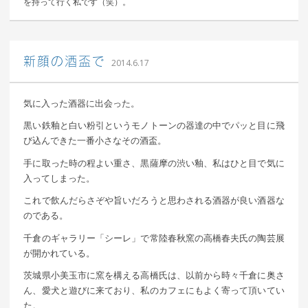
を持って行く私です（笑）。
｜ 更新日：
込山 敏郎
2015年1月23日
新顔の酒盃で
2014.6.17
気に入った酒器に出会った。
黒い鉄釉と白い粉引というモノトーンの器達の中でパッと目に飛
び込んできた一番小さなその酒盃。
手に取った時の程よい重さ、黒薩摩の渋い釉、私はひと目で気に
入ってしまった。
これで飲んだらさぞや旨いだろうと思わされる酒器が良い酒器な
のである。
千倉のギャラリー「シーレ」で常陸春秋窯の高橋春夫氏の陶芸展
が開かれている。
茨城県小美玉市に窯を構える高橋氏は、以前から時々千倉に奥さ
ん、愛犬と遊びに来ており、私のカフェにもよく寄って頂いてい
た。